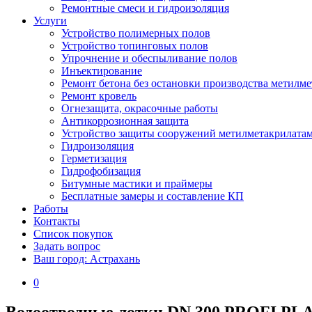
Ремонтные смеси и гидроизоляция
Услуги
Устройство полимерных полов
Устройство топинговых полов
Упрочнение и обеспыливание полов
Инъектирование
Ремонт бетона без остановки производства метилм
Ремонт кровель
Огнезащита, окрасочные работы
Антикоррозионная защита
Устройство защиты сооружений метилметакрилата
Гидроизоляция
Герметизация
Гидрофобизация
Битумные мастики и праймеры
Бесплатные замеры и составление КП
Работы
Контакты
Список покупок
Задать вопрос
Ваш город: Астрахань
0
Водоотводные лотки DN 300 PROFI PL