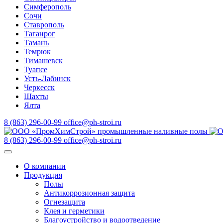
Симферополь
Сочи
Ставрополь
Таганрог
Тамань
Темрюк
Тимашевск
Туапсе
Усть-Лабинск
Черкесск
Шахты
Ялта
8 (863) 296-00-99
office@ph-stroi.ru
8 (863) 296-00-99
office@ph-stroi.ru
О компании
Продукция
Полы
Антикоррозионная защита
Огнезащита
Клея и герметики
Благоустройство и водоотведение