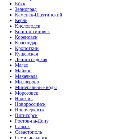
Ейск
Зерноград
Каменск-Шахтинский
Керчь
Кисловодск
Константиновск
Кореновск
Краснодар
Кропоткин
Кущевская
Ленинградская
Магас
Майкоп
Махачкала
Миллерово
Минеральные воды
Морозовск
Нальчик
Новороссийск
Новочеркасск
Пятигорск
Ростов-на-Дону
Сальск
Севастополь
Семикаракорск